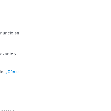
anuncio en
levante y
le:
¿Cómo