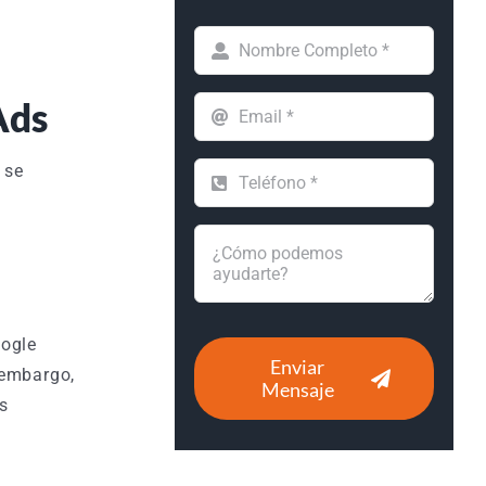
Ads
 se
oogle
Enviar
 embargo,
Mensaje
s