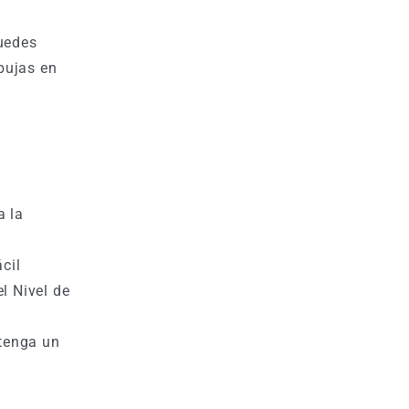
uedes
pujas en
a la
cil
l Nivel de
 tenga un