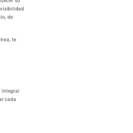
quecer su
visibilidad
io, de
nea, te
 integral
ar cada