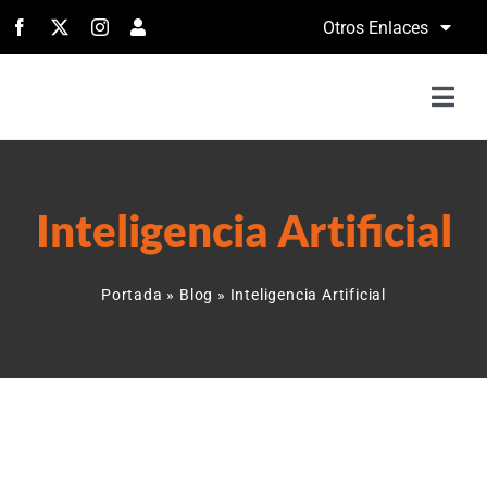
Saltar
Otros Enlaces
al
contenido
Togg
Navi
H
Inteligencia Artificial
Serv
Portada
»
Blog
»
Inteligencia Artificial
Port
Con
Llá