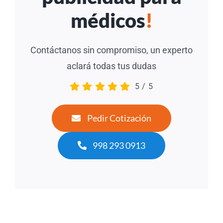
médicos
!
Contáctanos sin compromiso, un experto
aclará todas tus dudas
5
/
5
Pedir Cotización
998 293 0913