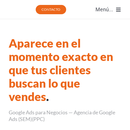
Saltar
Menú...
CONTACTO
al
contenido
Inicio
Aparece en el
Reseñ
momento exacto en
Plane
que tus clientes
buscan lo que
Resul
vendes
.
Conta
Google Ads para Negocios — Agencia de Google
Ads (SEM)(PPC)