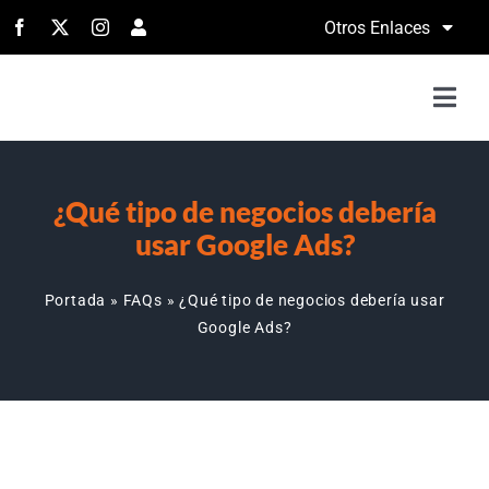
Saltar
Otros Enlaces
al
contenido
Togg
Navi
H
¿Qué tipo de negocios debería
Serv
usar Google Ads?
Portada
»
FAQs
»
¿Qué tipo de negocios debería usar
Port
Google Ads?
Con
Llá