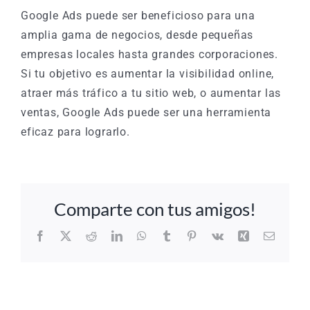
Google Ads puede ser beneficioso para una
Call
amplia gama de negocios, desde pequeñas
empresas locales hasta grandes corporaciones.
Si tu objetivo es aumentar la visibilidad online,
atraer más tráfico a tu sitio web, o aumentar las
ventas, Google Ads puede ser una herramienta
eficaz para lograrlo.
Comparte con tus amigos!
Facebook
X
Reddit
LinkedIn
WhatsApp
Tumblr
Pinterest
Vk
Xing
Correo
electró