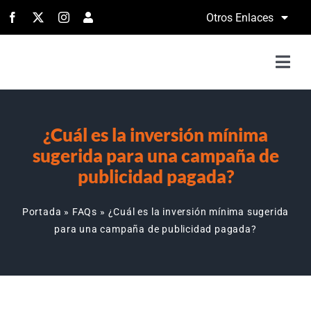
Saltar
Otros Enlaces
al
contenido
Togg
Navi
H
¿Cuál es la inversión mínima
Serv
sugerida para una campaña de
publicidad pagada?
Port
Portada
»
FAQs
»
¿Cuál es la inversión mínima sugerida
para una campaña de publicidad pagada?
Con
Llá