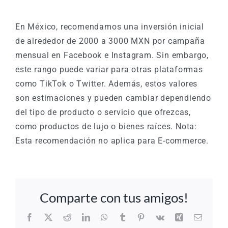
Call
En México, recomendamos una inversión inicial
de alrededor de 2000 a 3000 MXN por campaña
mensual en Facebook e Instagram. Sin embargo,
este rango puede variar para otras plataformas
como TikTok o Twitter. Además, estos valores
son estimaciones y pueden cambiar dependiendo
del tipo de producto o servicio que ofrezcas,
como productos de lujo o bienes raíces. Nota:
Esta recomendación no aplica para E-commerce.
Comparte con tus amigos!
Facebook
X
Reddit
LinkedIn
WhatsApp
Tumblr
Pinterest
Vk
Xing
Correo
electró